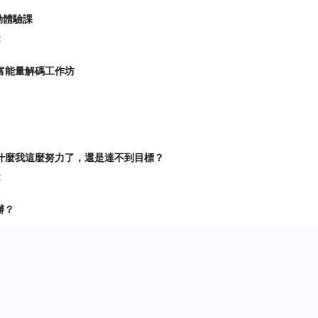
動體驗課
t
財富能量解碼工作坊
》為什麼我這麼努力了，還是達不到目標？
t
辦？
t
線上教練對話體驗
t
線上教練對話體驗