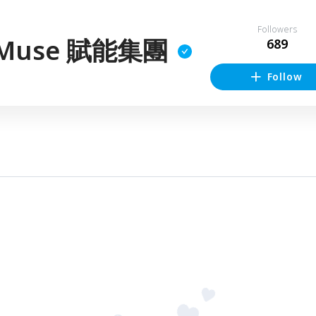
Followers
 Muse 賦能集團
689
Follow