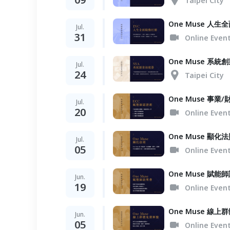
Taipei City
One Muse 人
Jul.
31
Online Even
One Muse 系統
Jul.
24
Taipei City
One Muse 事
Jul.
20
Online Even
One Muse 顯化
Jul.
05
Online Even
One Muse 賦能
Jun.
19
Online Even
One Muse 線
Jun.
05
Online Even