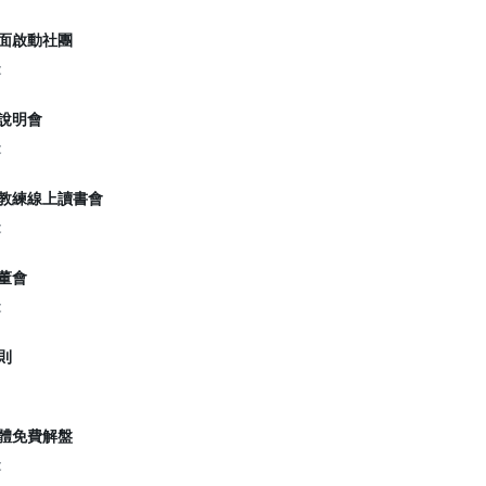
生全面啟動社團
t
師說明會
t
績效教練線上讀書會
t
私董會
t
法則
上群體免費解盤
t