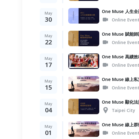
One Muse 人
May
30
Online Even
One Muse 賦能
May
22
Online Even
One Muse 高
May
17
Online Even
One Muse 線上
May
15
Online Even
One Muse 顯化
May
04
Taipei City
One Muse 線
May
01
Online Even