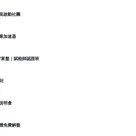
生全面啟動社團
t
創業加速器
業/財富盤｜賦能師認證班
t
法則
t
師說明會
t
上群體免費解盤
t