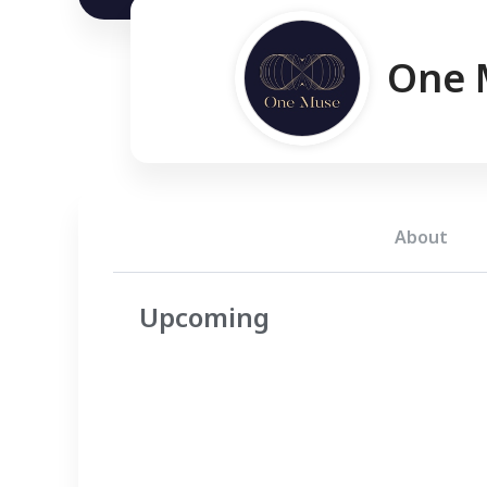
One
About
Upcoming