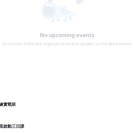
No upcoming events
No worries! Follow the organizer to receive updates on the latest events!
教練實戰班
生全面啟動三日課