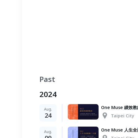
Past
2024
One Muse 績效
Aug.
24
Taipei City
One Muse 人
Aug.
09