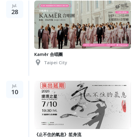
Jul.
28
Kamēr 合唱團
Taipei City
Jul.
10
《止不住的氣息》笙身流