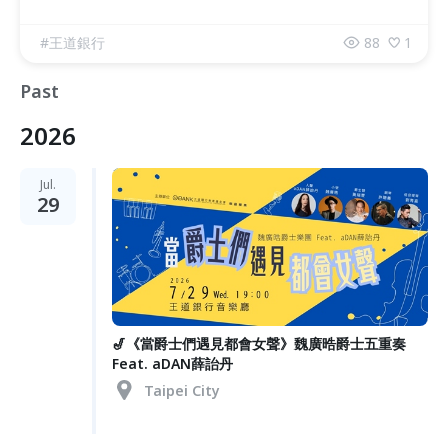
#
王道銀行
88
1
Past
2026
Jul.
29
🎷《當爵士們遇見都會女聲》魏廣晧爵士五重奏
Feat. aDAN薛詒丹
Taipei City