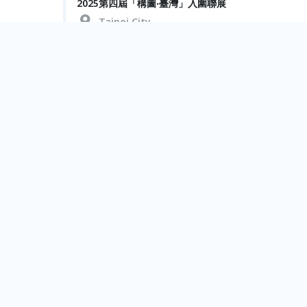
2025第四屆「構圖‧臺灣」入圍聯展
Taipei City
Sep.
05
音樂的三角詩篇：法國號、小提琴與鋼琴
Taipei City
Sep.
01