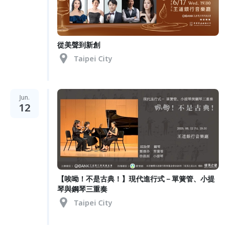
從美聲到新創
Taipei City
Jun.
12
【唉呦！不是古典！】現代進行式－單簧管、小提
琴與鋼琴三重奏
Taipei City