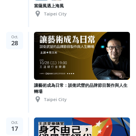
當薩風遇上海風
Taipei City
Oct.
28
讓藝術成為日常：談衛武營的品牌節目製作與人生
轉場
Taipei City
Oct.
17