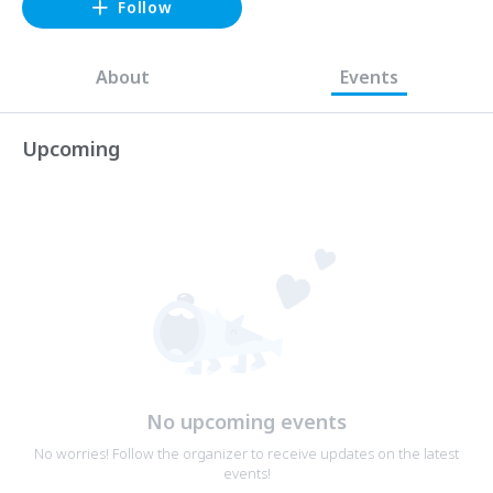
Follow
About
Events
Upcoming
No upcoming events
No worries! Follow the organizer to receive updates on the latest
events!