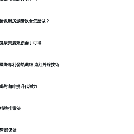
0:00 搶救廚房減醣飲食怎麼做？
8:30 健康美麗兼顧垂手可得
0:00 國際專利發熱纖維 遠紅外線技術
9:00 喝對咖啡提升代謝力
00 精準排毒法
00 胃部保健