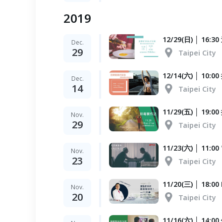
2019
12/29(日) │ 1
Dec.
29
Taipei City
12/14(六) │ 
Dec.
14
Taipei City
11/29(五) │ 19:
Nov.
29
Taipei City
11/23(六) │ 1
Nov.
23
Taipei City
11/20(三) │ 1
Nov.
20
Taipei City
11/16(六) │ 14