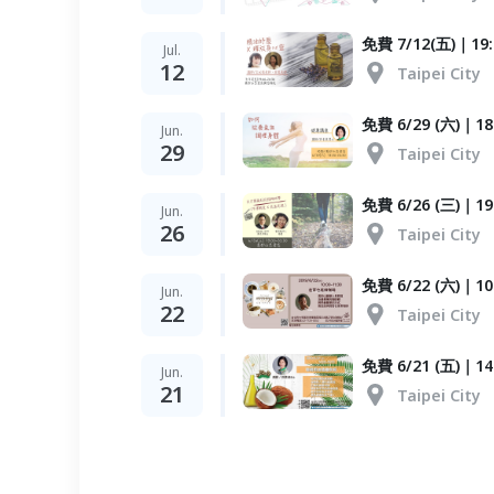
免費 7/12(五)｜1
Jul.
12
Taipei City
免費 6/29 (六)｜
Jun.
29
Taipei City
免費 6/26 (三)
Jun.
26
Taipei City
免費 6/22 (六)｜
Jun.
22
Taipei City
免費 6/21 (五)｜
Jun.
21
Taipei City