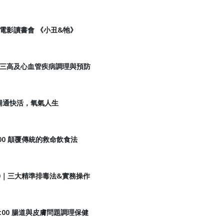
:00 電影讀書會 《小丑&牠》
8:30 三高及心血管疾病調理與預防
00 暢通快活，氧氣人生
10:00 顛覆傳統的救命飲食法
19:00｜三大精準排毒法&實務操作
｜11:00 腸道與皮膚問題調理保健