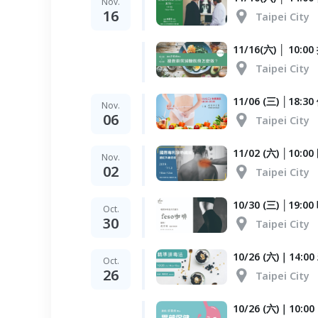
Nov.
16
Taipei City
11/16(六) │ 1
Taipei City
11/06 (三) │1
Nov.
06
Taipei City
11/02 (六) │1
Nov.
02
Taipei City
10/30 (三) │1
Oct.
30
Taipei City
10/26 (六)｜14:
Oct.
26
Taipei City
10/26 (六)｜10: