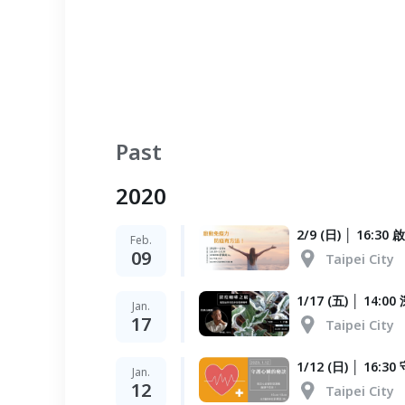
Past
2020
2/9 (日) │ 16
Feb.
09
Taipei City
1/17 (五) │ 14
Jan.
17
Taipei City
1/12 (日) │ 16
Jan.
12
Taipei City