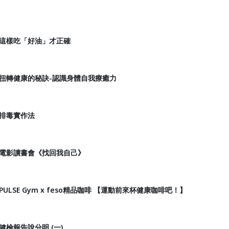
6:30 這樣吃「好油」才正確
10:00 扭轉健康的秘訣-認識身體自我療癒力
00 排毒實作法
1:00 電影讀書會《找回我自己》
8:00 PULSE Gym x feso精品咖啡 【運動前來杯健康咖啡吧！】
:00 健檢報告說分明 (一)