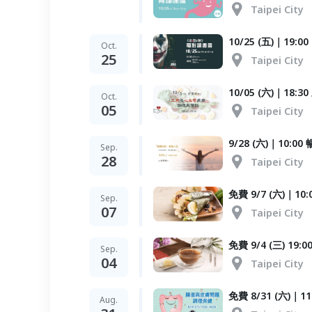
Taipei City
10/25 (五)｜19
Oct.
25
Taipei City
10/05 (六)｜1
Oct.
05
Taipei City
9/28 (六)｜10:
Sep.
28
Taipei City
免費 9/7 (六)｜
Sep.
07
Taipei City
免費 9/4 (三) 
Sep.
04
Taipei City
免費 8/31 (六)
Aug.