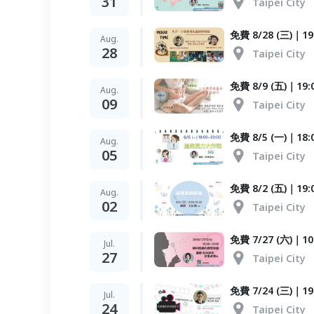
31
Taipei City
免費 8/28 (三)
Aug.
28
Taipei City
免費 8/9 (五)｜
Aug.
09
Taipei City
免費 8/5 (一)｜1
Aug.
05
Taipei City
免費 8/2 (五)｜1
Aug.
02
Taipei City
免費 7/27 (六)｜
Jul.
27
Taipei City
免費 7/24 (三)｜
Jul.
24
Taipei City