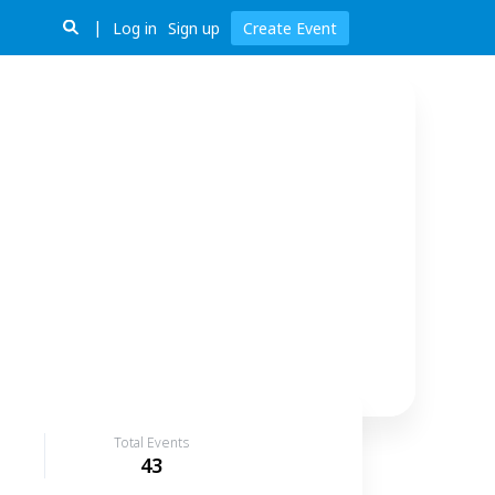
Log in
Sign up
Create Event
Total Events
43