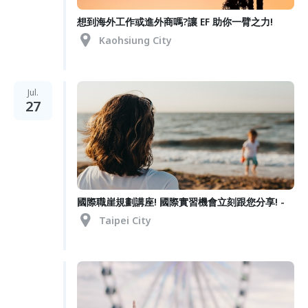
想到海外工作或進外商嗎?讓 EF 助你一臂之力!
Kaohsiung City
Jul.
27
國際職崖規劃講座! 國際實習機會立刻跟您分享! -
Taipei City