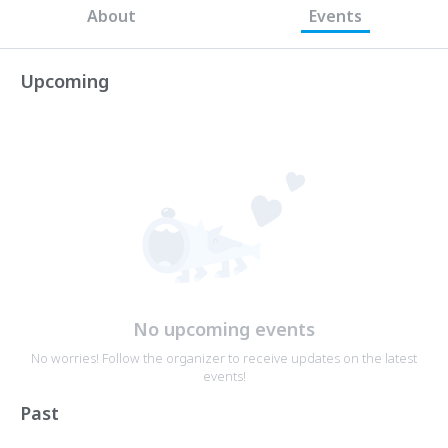
About
Events
Upcoming
No upcoming events
No worries! Follow the organizer to receive updates on the latest
events!
Past