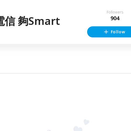
Followers
信 夠Smart
904
Follow