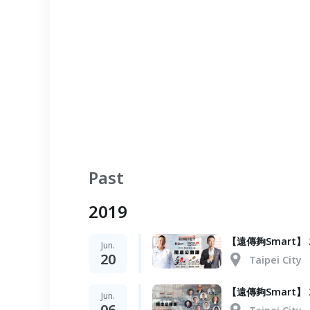
Past
2019
【遠傳夠Smart
Jun.
20
Taipei City
【遠傳夠Smart】
Jun.
06