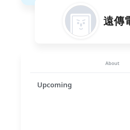
遠傳電
About
Upcoming