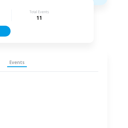
Total Events
11
Events