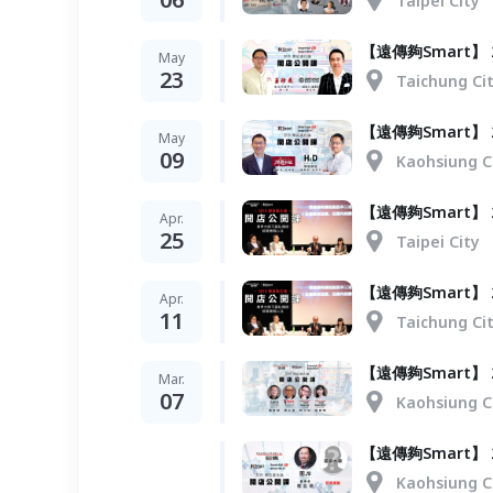
Taipei City
【遠傳夠Smart】
May
23
Taichung Ci
【遠傳夠Smart】
May
09
Kaohsiung C
【遠傳夠Smart】
Apr.
25
Taipei City
【遠傳夠Smart】
Apr.
11
Taichung Ci
【遠傳夠Smart】 
Mar.
07
Kaohsiung C
【遠傳夠Smart】 
Kaohsiung C