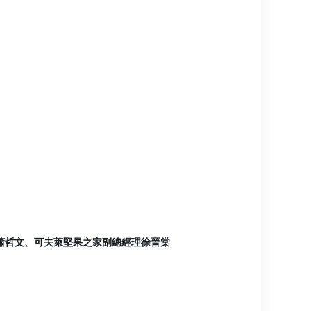
創辦人蕭哲文、可夫萊堅果之家副總經理徐晉棠