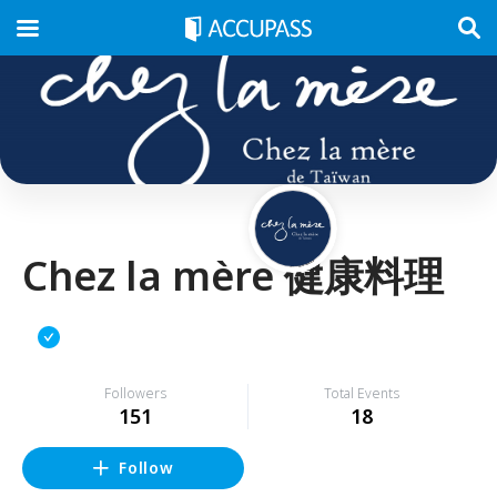
Chez la mère 健康料理
Followers
Total Events
151
18
Follow