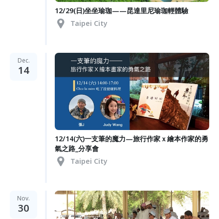
12/29(日)坐坐瑜珈——昆達里尼瑜珈輕體驗
Taipei City
Dec.
14
12/14(六)一支筆的魔力—旅行作家ｘ繪本作家的勇
氣之路_分享會
Taipei City
Nov.
30