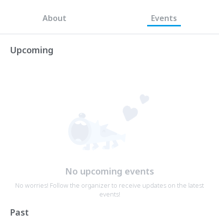
About
Events
Upcoming
No upcoming events
No worries! Follow the organizer to receive updates on the latest
events!
Past