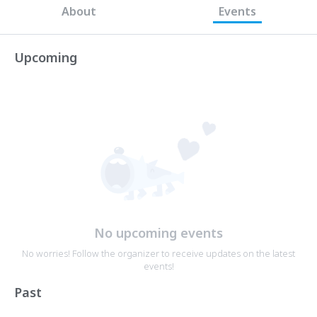
About
Events
Upcoming
No upcoming events
No worries! Follow the organizer to receive updates on the latest
events!
Past