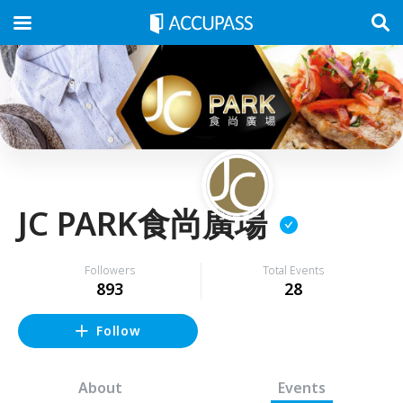
JC PARK食尚廣場
Followers
Total Events
893
28
Follow
About
Events