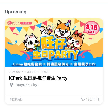
Upcoming
2026.08.15 (Sat) 14:00 - 16:00
JCPark 生日慶-旺仔慶生 Party
Taoyuan City
#
JCPark
182
1