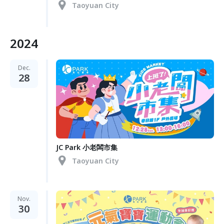
Taoyuan City
2024
Dec.
28
JC Park 小老闆市集
Taoyuan City
Nov.
30