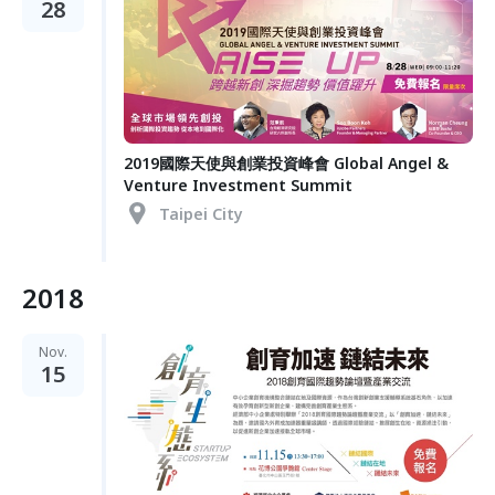
28
2019國際天使與創業投資峰會 Global Angel &
Venture Investment Summit
Taipei City
2018
Nov.
15