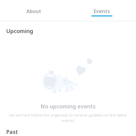
About
Events
Upcoming
No upcoming events
No worries! Follow the organizer to receive updates on the latest
events!
Past