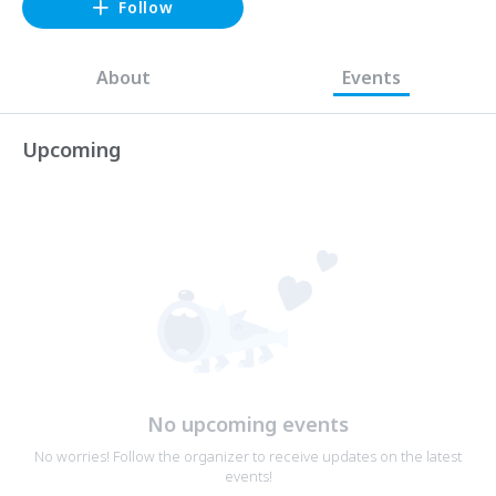
Follow
About
Events
Upcoming
No upcoming events
No worries! Follow the organizer to receive updates on the latest
events!