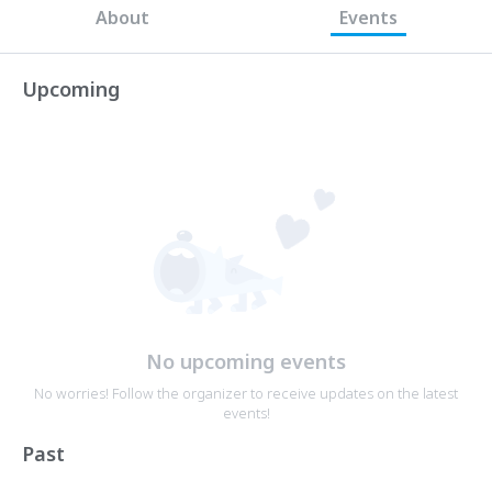
About
Events
Upcoming
No upcoming events
No worries! Follow the organizer to receive updates on the latest
events!
Past