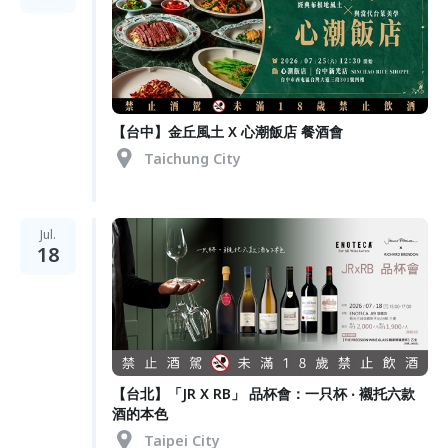
【台中】金丘風土 X 心潮飯店 餐酒會
Taichung City
Jul.
18
【台北】「JR X RB」 品杯會：一只杯 ‧ 襯托六款
酒的本色
Taipei City