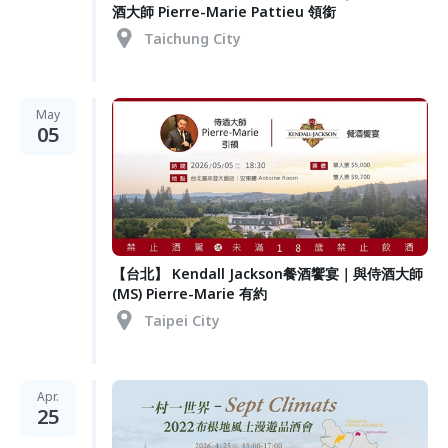
酒大師 Pierre-Marie Pattieu 領銜
Taichung City
May
05
【台北】 Kendall Jackson餐酒饗宴｜與侍酒大師
(MS) Pierre-Marie 有約
Taipei City
Apr.
25