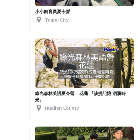
小小飼育員夏令營
Taipei City
綠光森林美語夏令營 – 花蓮 『孩提記憶 洄瀾時
光』
Hualien County