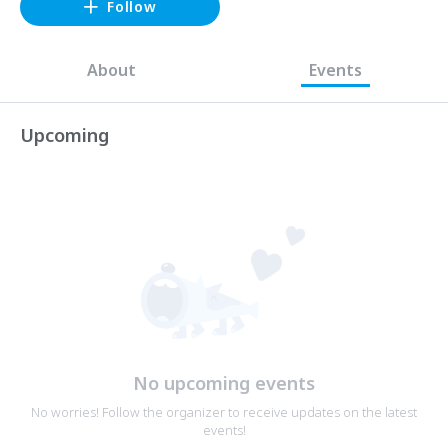
Follow
About
Events
Upcoming
No upcoming events
No worries! Follow the organizer to receive updates on the latest
events!