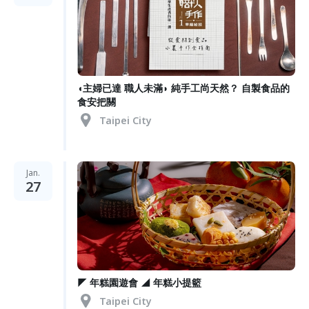
◖主婦已達 職人未滿◗ 純手工尚天然？ 自製食品的
食安把關
Taipei City
Jan.
27
◤ 年糕園遊會 ◢ 年糕小提籃
Taipei City