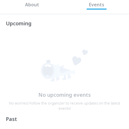
About
Events
Upcoming
No upcoming events
No worries! Follow the organizer to receive updates on the latest
events!
Past