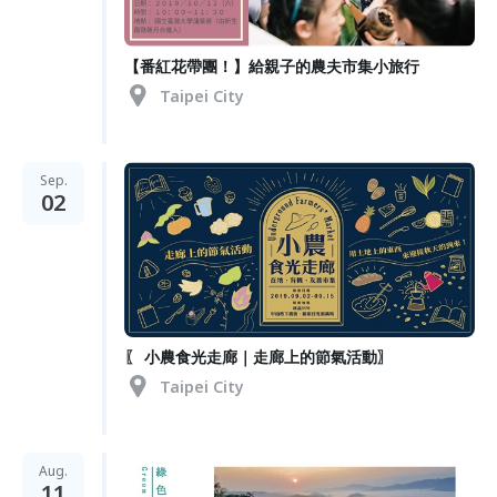
【番紅花帶團！】給親子的農夫市集小旅行
Taipei City
Sep.
02
〖 小農食光走廊｜走廊上的節氣活動〗
Taipei City
Aug.
11