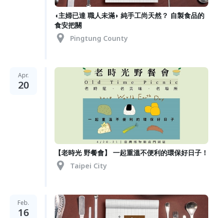
◖主婦已達 職人未滿◗ 純手工尚天然？ 自製食品的
食安把關
Pingtung County
Apr.
20
【老時光 野餐會】 一起重溫不便利的環保好日子！
Taipei City
Feb.
16