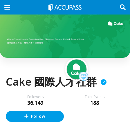
Cake 國際人才社群
Followers
Total Events
36,149
188
Follow