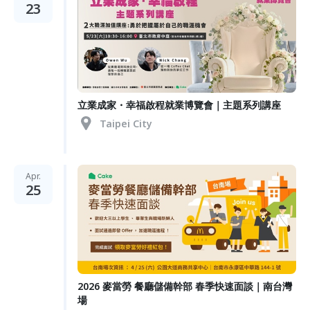
23
立業成家・幸福啟程就業博覽會｜主題系列講座
Taipei City
Apr.
25
2026 麥當勞 餐廳儲備幹部 春季快速面談｜南台灣
場