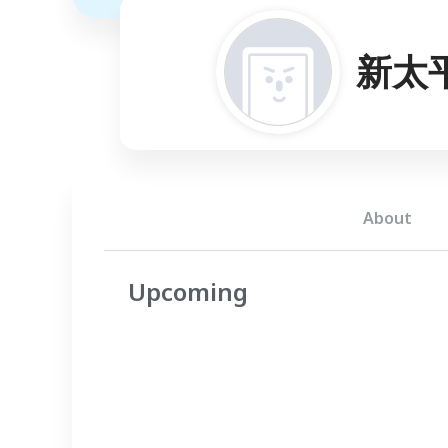
新太
About
Upcoming