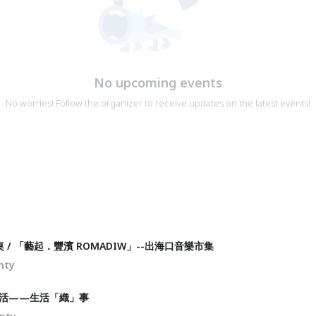
No upcoming events
No worries! Follow the organizer to receive updates on the latest events!
/ 「藝起．豐濱 ROMADIW」--出海口音樂市集
nty
來串生活——生活「織」事