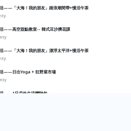
 來串生活——「大海！我的朋友」踏浪潮間帶+慢活午茶
nty
來串生活——高空甜點教室-- 韓式豆沙擠花課
nty
 來串生活——「大海！我的朋友」漂浮太平洋+慢活午茶
nty
串生活——日出Yoga + 狂野菜市場
nty
來串生活——1日戶外生活體驗包
nty
來串生活——生活「織」事
nty