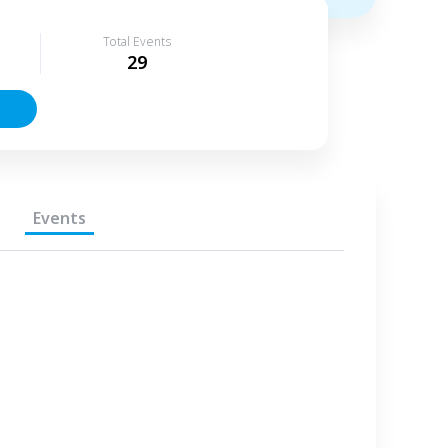
Total Events
29
Events