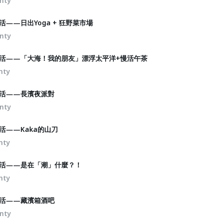
nty
串生活——日出Yoga + 狂野菜市場
nty
 來串生活——「大海！我的朋友」漂浮太平洋+慢活午茶
nty
來串生活——長濱夜派對
nty
串生活——Kaka的山刀
nty
來串生活——是在「潮」什麼？！
nty
來串生活——藏濱箱酒吧
nty