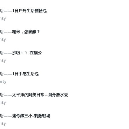
來串生活——1日戶外生活體驗包
nty
來串生活——糯米，怎麼釀？
nty
來串生活——沙啦ㄇㄚ`在貓公
nty
來串生活——1日手感生活包
nty
來串生活——太平洋的阿美日常--划舟潛水去
nty
來串生活——迷你鐵三小-刺激戰場
nty