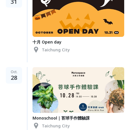
31
十月 Open day
Taichung City
Oct.
28
Monoschool｜苔球手作體驗課
Taichung City