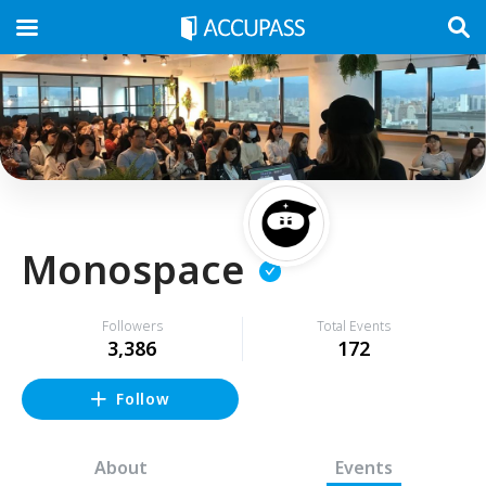
Monospace
Followers
Total Events
3,386
172
Follow
About
Events