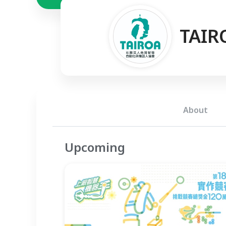
TAI
About
Upcoming