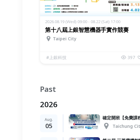
2026.08.19 (Wed) 09:00 - 08.22 (Sat) 17:00
第十八屆上銀智慧機器手實作競賽
Taipei City
#
上銀科技
397
Past
2026
確定開班【免費課程/
Aug.
05
Taichung Ci