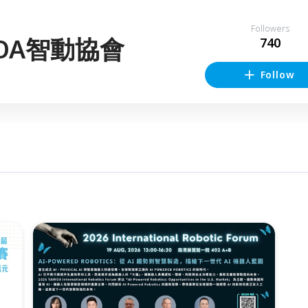
Followers
ROA智動協會
740
Follow