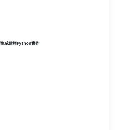
度生成建模Python實作