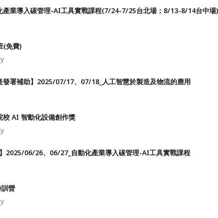
業導入碳管理-AI工具實戰課程(7/24-7/25台北場；8/13-8/14台中場)
(免費)
ty
署補助】2025/07/17、07/18_人工智慧於製造及物流的應用
校 AI 智動化設備創作獎
ty
2025/06/26、06/27_自動化產業導入碳管理-AI工具實戰課程
特訓營
ty