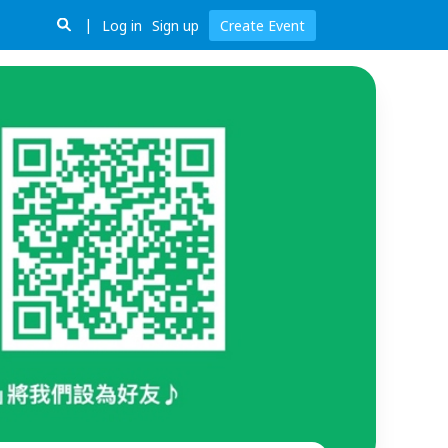
Log in
Sign up
Create Event