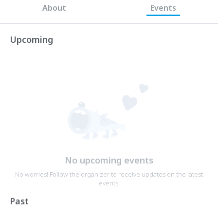
About
Events
Upcoming
No upcoming events
No worries! Follow the organizer to receive updates on the latest
events!
Past