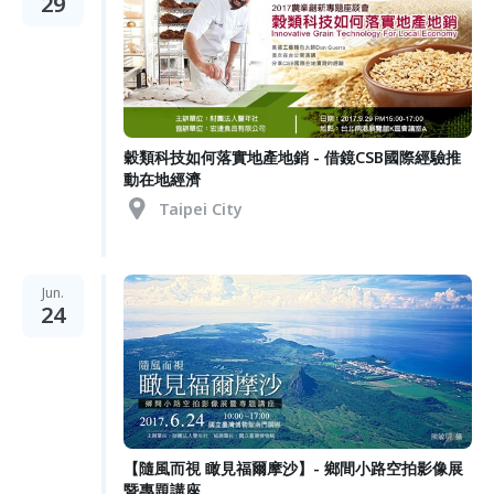
29
穀類科技如何落實地產地銷 - 借鏡CSB國際經驗推
動在地經濟
Taipei City
Jun.
24
【隨風而視 瞰見福爾摩沙】- 鄉間小路空拍影像展
暨專題講座