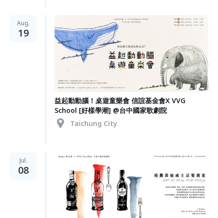
Aug.
19
益起動動腦！桌遊童樂會 信誼基金會X VVG
School [好樣學潮] @台中國家歌劇院
Taichung City
Jul.
08