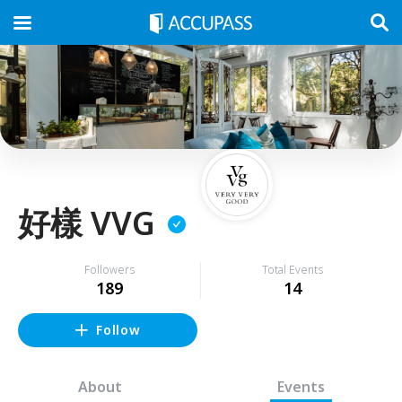
好樣 VVG
Followers
Total Events
189
14
Follow
About
Events