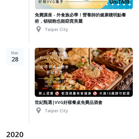
免費講座 - 外食族必學！營養師的健康聰明點餐
術，頓頓飽也能窈窕美麗
Taipei City
Mar.
28
世紀甄選|VVG好樣餐桌免費品酒會
Taipei City
2020