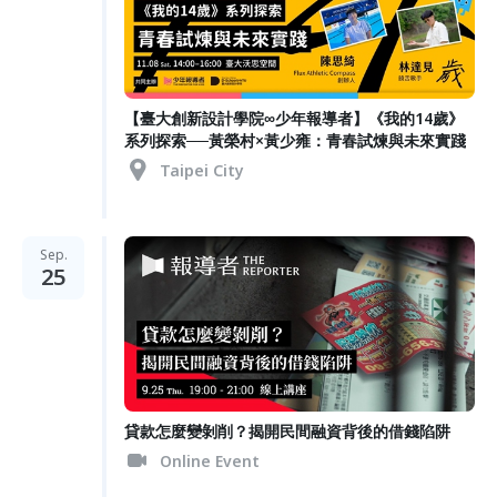
【臺大創新設計學院∞少年報導者】《我的14歲》
系列探索──黃榮村×黃少雍：青春試煉與未來實踐
Taipei City
Sep.
25
貸款怎麼變剝削？揭開民間融資背後的借錢陷阱
Online Event