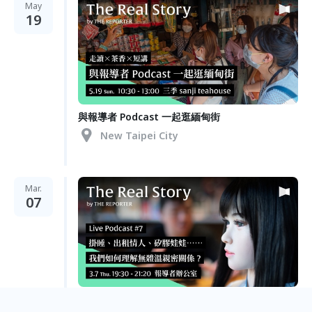
May
19
與報導者 Podcast 一起逛緬甸街
New Taipei City
Mar.
07
掛睡、出租情人、矽膠娃娃⋯⋯我們如何理解無體