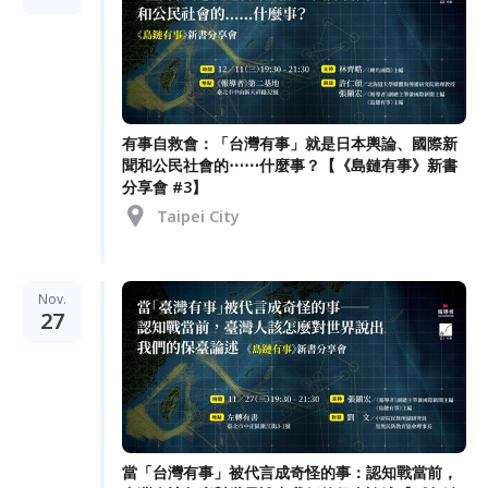
有事自救會：「台灣有事」就是日本輿論、國際新
聞和公民社會的⋯⋯什麼事？【《島鏈有事》新書
分享會 #3】
Taipei City
Nov.
27
當「台灣有事」被代言成奇怪的事：認知戰當前，