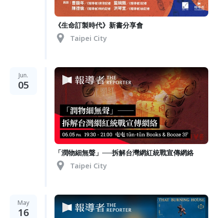
《生命訂製時代》新書分享會
Taipei City
Jun.
05
「潤物細無聲」──拆解台灣網紅統戰宣傳網絡
Taipei City
May
16