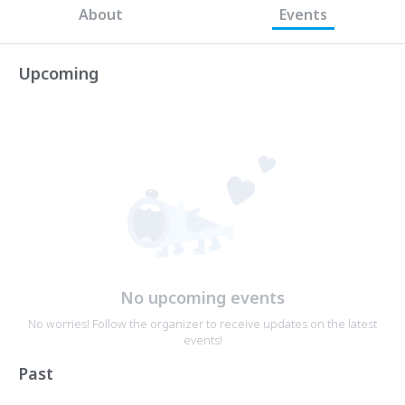
About
Events
Upcoming
No upcoming events
No worries! Follow the organizer to receive updates on the latest
events!
Past