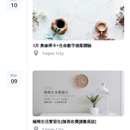
10
3月 奧修禪卡+生命數字個案體驗
Taipei City
Mar.
09
極簡生活實習生[隨喜收費讀書座談]
Taipei City