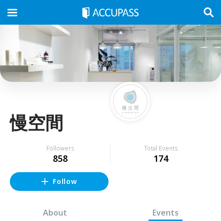
慢空間
Followers
Total Events
858
174
Follow
About
Events