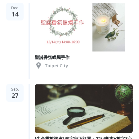
Dec.
14
聖誕香氛蠟燭手作
Taipei City
Sep.
27
[生命靈數講座] 向宇宙下訂單：22/4劇本+數字8心