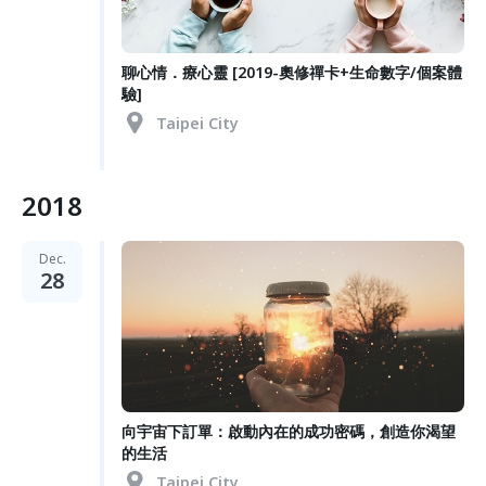
聊心情．療心靈 [2019-奧修禪卡+生命數字/個案體
驗]
Taipei City
2018
Dec.
28
向宇宙下訂單：啟動內在的成功密碼，創造你渴望
的生活
Taipei City