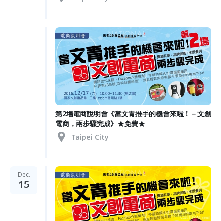
第2場電商說明會《當文青推手的機會來啦！－文創
電商，兩步驟完成》★免費★
Taipei City
Dec.
15