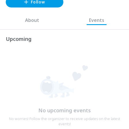
Follow
About
Events
Upcoming
No upcoming events
No worries! Follow the organizer to receive updates on the latest
events!