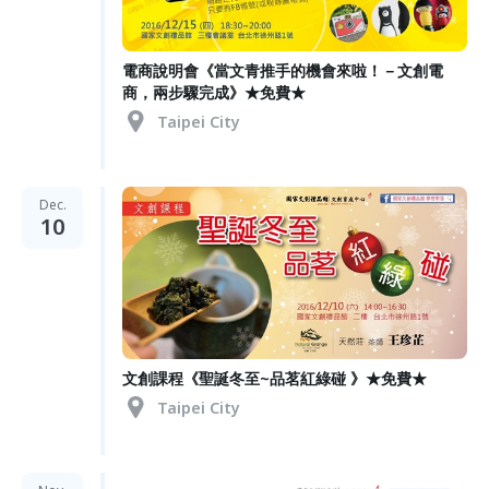
電商說明會《當文青推手的機會來啦！－文創電
商，兩步驟完成》★免費★
Taipei City
Dec.
10
文創課程《聖誕冬至~品茗紅綠碰 》★免費★
Taipei City