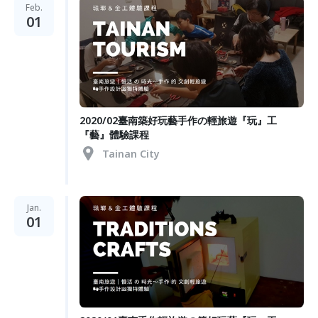
Feb.
01
2020/02臺南築好玩藝手作の輕旅遊『玩』工
『藝』體驗課程
Tainan City
Jan.
01