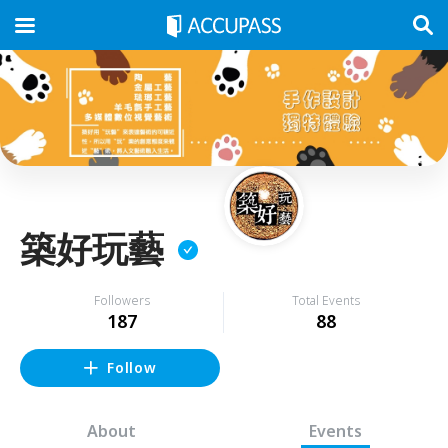
築好玩藝
Followers
Total Events
187
88
Follow
About
Events