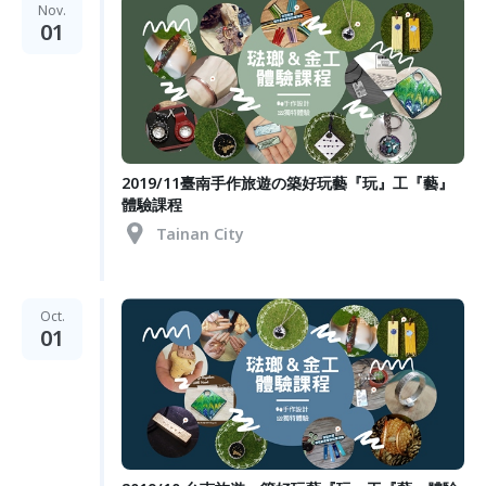
Nov.
01
2019/11臺南手作旅遊の築好玩藝『玩』工『藝』
體驗課程
Tainan City
Oct.
01