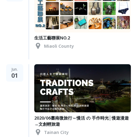
生活工藝聯展NO.2
Miaoli County
Jun.
01
2020/06臺南微旅行～慢活 の 手作時光│慢遊漫遊
→文創輕旅遊
Tainan City