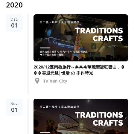
2020
Dec.
01
2020/12臺南微旅行～🎄🎄🎄華麗聖誕狂響曲，🏮
🏮🏮喜迎元旦│慢活 の 手作時光
Tainan City
Nov.
01