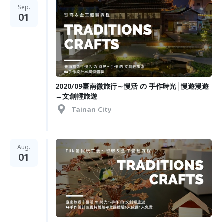
Sep.
01
2020/09臺南微旅行～慢活 の 手作時光│慢遊漫遊
→文創輕旅遊
Tainan City
Aug.
01