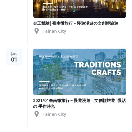
金工體驗│臺南微旅行～慢遊漫遊の文創輕旅遊
Tainan City
Jan.
01
2021/01臺南微旅行～慢遊漫遊→文創輕旅遊│慢活
の 手作時光
Tainan City