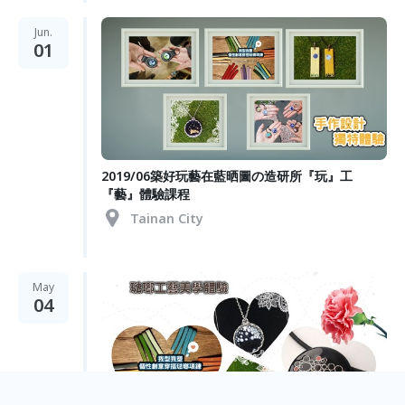
Jun.
01
2019/06築好玩藝在藍晒圖の造研所『玩』工
『藝』體驗課程
Tainan City
May
04