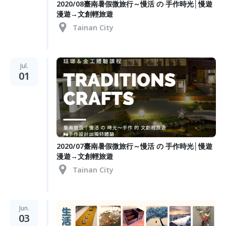
2020/08臺南暑假微旅行～慢活 の 手作時光│慢遊
漫遊→文創輕旅遊
Tainan City
Jul.
01
2020/07臺南暑假微旅行～慢活 の 手作時光│慢遊
漫遊→文創輕旅遊
Tainan City
Jun.
03