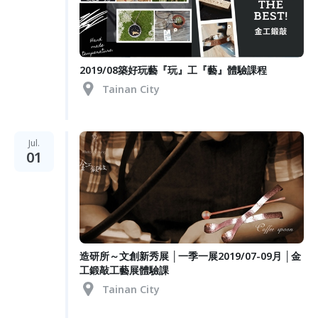
2019/08築好玩藝『玩』工『藝』體驗課程
Tainan City
Jul.
01
造研所～文創新秀展 │一季一展2019/07-09月 │金
工鍛敲工藝展體驗課
Tainan City