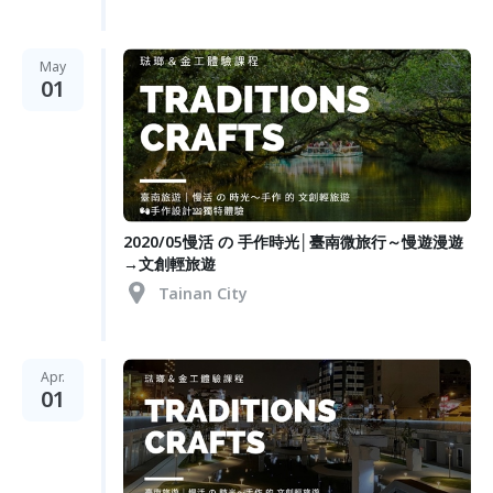
May
01
2020/05慢活 の 手作時光│臺南微旅行～慢遊漫遊
→文創輕旅遊
Tainan City
Apr.
01