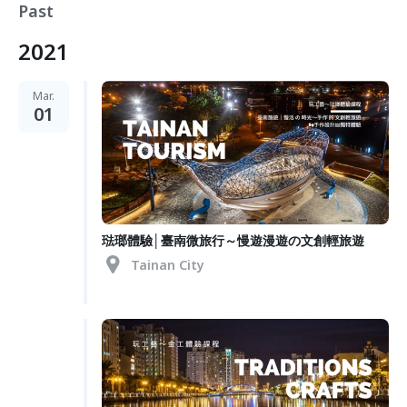
Past
2021
Mar.
01
琺瑯體驗│臺南微旅行～慢遊漫遊の文創輕旅遊
Tainan City