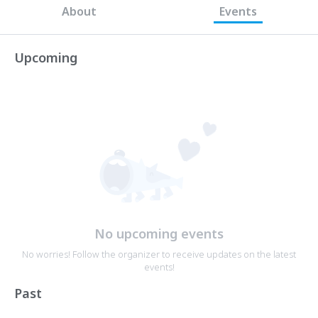
About
Events
Upcoming
No upcoming events
No worries! Follow the organizer to receive updates on the latest
events!
Past