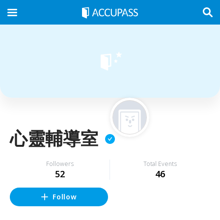
心靈輔導室
Followers
Total Events
52
46
Follow