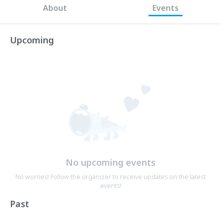
About
Events
Upcoming
No upcoming events
No worries! Follow the organizer to receive updates on the latest
events!
Past