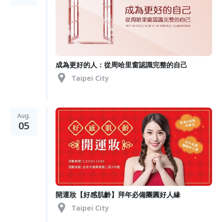
成為更好的人：從周哈里窗認識完整的自己
Taipei City
Aug.
05
開運妝【好感肌齡】拜年必備團圓好人緣
Taipei City