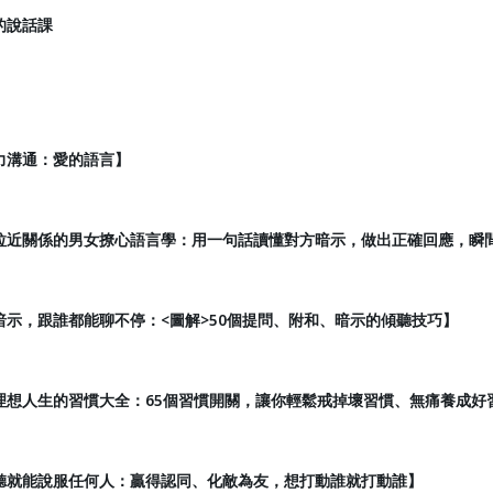
的說話課
力溝通：愛的語言】
拉近關係的男女撩心語言學：用一句話讀懂對方暗示，做出正確回應，瞬
暗示，跟誰都能聊不停：<圖解>50個提問、附和、暗示的傾聽技巧】
理想人生的習慣大全：65個習慣開關，讓你輕鬆戒掉壞習慣、無痛養成好
聽就能說服任何人：贏得認同、化敵為友，想打動誰就打動誰】