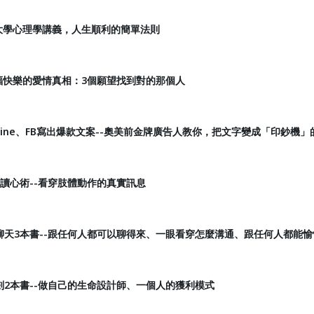
佛大學心理學講義，人生順利的簡單法則
福快樂的愛情真相：3個願望找到對的那個人
ine、FB寫出爆款文案--奧美前金牌廣告人教你，把文字變成「印鈔機」
你讀心術--看穿肢體動作的真實訊息
聊天3本書--跟任何人都可以聊得來、一眼看穿怎麼溝通、跟任何人都能
2本書--做自己的生命設計師、一個人的獲利模式