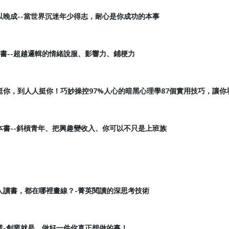
以晚成--當世界沉迷年少得志，耐心是你成功的本事
書--超越邏輯的情緒說服、影響力、鋪梗力
挺你，到人人挺你！巧妙操控97%人心的暗黑心理學87個實用技巧，讓你
本書--斜槓青年、把興趣變收入、你可以不只是上班族
人讀書，都在哪裡畫線？-菁英閱讀的深思考技術
業-創業就是，做好一件你真正想做的事！