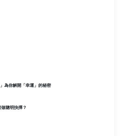
室」為你解開「幸運」的秘密
何做聰明抉擇？