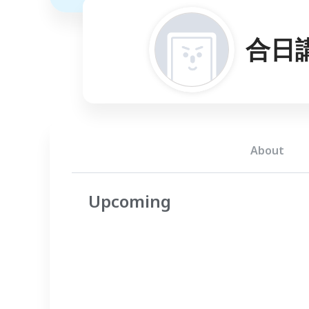
合日講
About
Upcoming