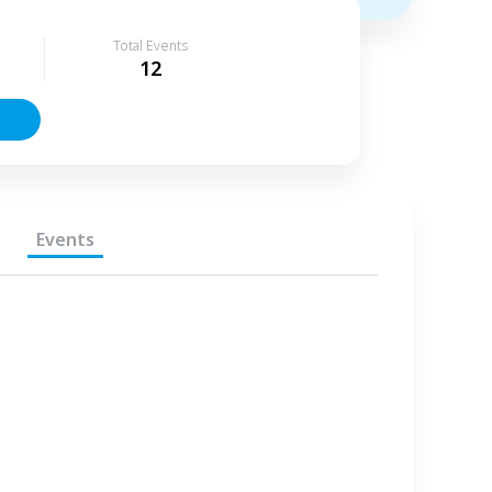
Total Events
12
Events