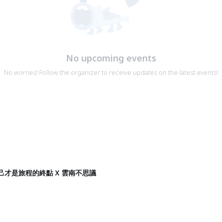
No upcoming events
No worries! Follow the organizer to receive updates on the latest events!
 自己才是旅程的終點 X 雲南不思議