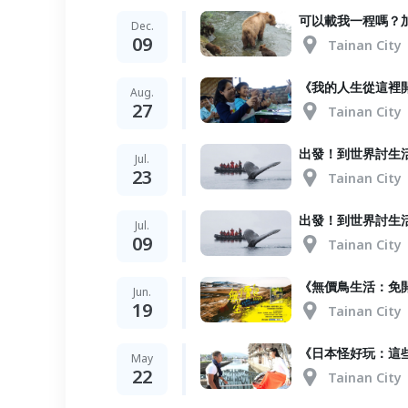
可以載我一程嗎？
Dec.
09
Tainan City
《我的人生從這裡開
Aug.
27
Tainan City
出發！到世界討生
Jul.
23
Tainan City
出發！到世界討生
Jul.
09
Tainan City
《無價鳥生活：免
Jun.
19
Tainan City
《日本怪好玩：這
May
22
Tainan City