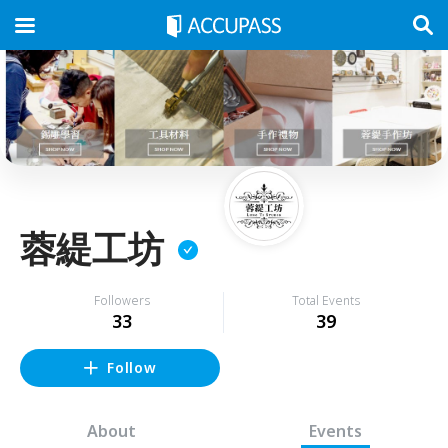
蓉緹工坊
Followers
Total Events
33
39
Follow
About
Events