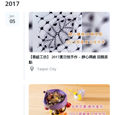
2017
Jun.
05
【蓉緹工坊】 2017夏日悅手作 – 靜心禪繞 回歸原
點
Taipei City