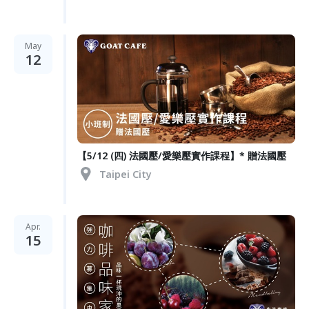
May
12
【5/12 (四) 法國壓/愛樂壓實作課程】* 贈法國壓
Taipei City
Apr.
15