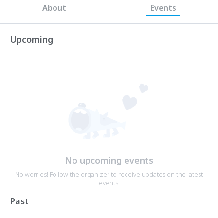
About
Events
Upcoming
No upcoming events
No worries! Follow the organizer to receive updates on the latest
events!
Past