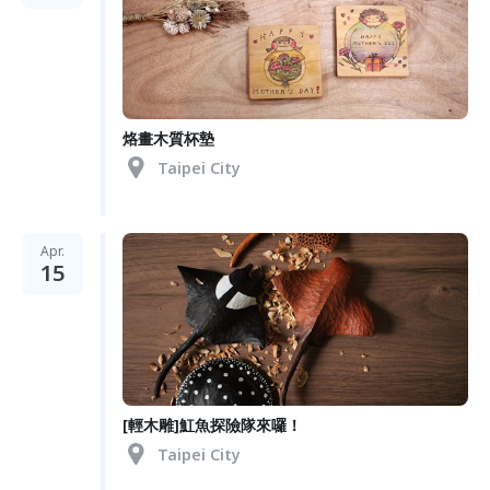
烙畫木質杯墊
Taipei City
Apr.
15
[輕木雕]魟魚探險隊來囉！
Taipei City