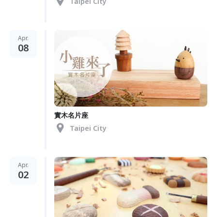
Taipei City
Apr.
08
實木名片座
Taipei City
Apr.
02