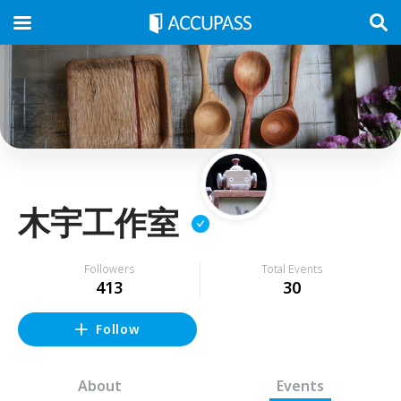
木宇工作室
Followers
Total Events
413
30
Follow
About
Events