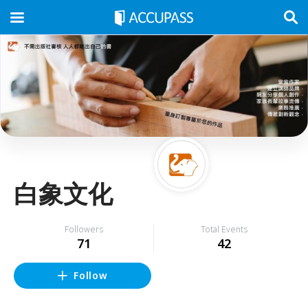
白象文化
Followers
Total Events
71
42
Follow