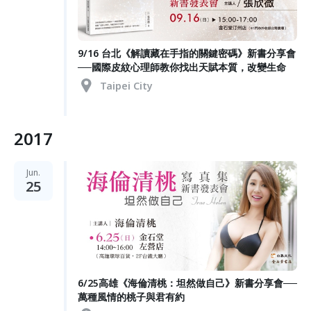
9/16 台北《解讀藏在手指的關鍵密碼》新書分享會
──國際皮紋心理師教你找出天賦本質，改變生命
Taipei City
2017
Jun.
25
6/25高雄《海倫清桃：坦然做自己​》新書分享會──
萬種風情的桃子與君有約