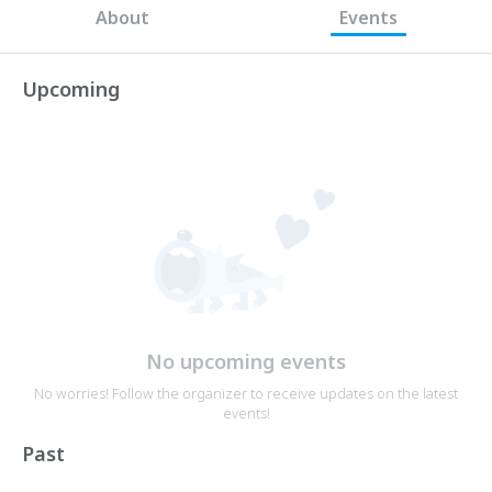
About
Events
Upcoming
No upcoming events
No worries! Follow the organizer to receive updates on the latest
events!
Past