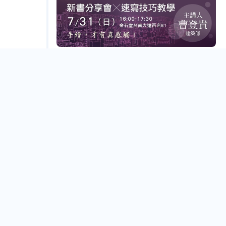
7/31《手繪，一種設計思考途徑》台南新書分享會
──阿貴建築師圖解手繪技巧大公開！
Tainan City
Jul.
17
7/17《臺灣死亡咖啡館》高雄分享會──三十多個國
家都愛，來自英國極富特色的「咖啡館」邀請您到
誠品書店「出生入死」學會「如何好好活著」！