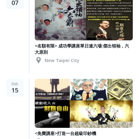
07
<名額有限> 成功學講座單日連六場:傑出領袖，六
大原則
New Taipei City
Oct.
15
<免費講座>打造一台超級印鈔機