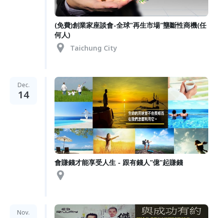
(免費)創業家座談會-全球"再生市場"壟斷性商機(任
何人)
Taichung City
Dec.
14
會賺錢才能享受人生 - 跟有錢人"億"起賺錢
Nov.