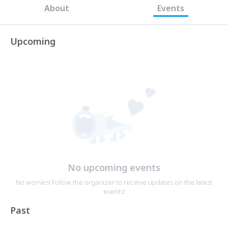
About
Events
Upcoming
No upcoming events
No worries! Follow the organizer to receive updates on the latest
events!
Past