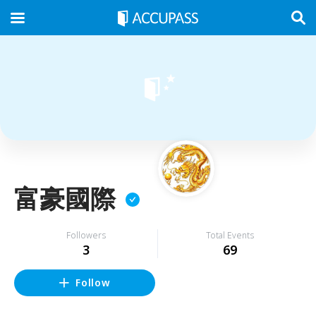
富豪國際
Followers
Total Events
3
69
Follow