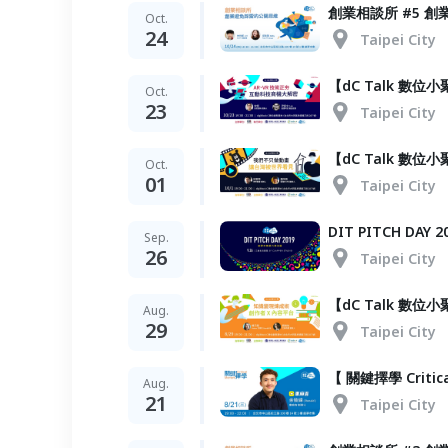
創業相談所 #5 
Oct.
24
Taipei City
【dC Talk 數位
Oct.
23
Taipei City
【dC Talk 數
Oct.
01
Taipei City
DIT PITCH DA
Sep.
26
Taipei City
【dC Talk 數
Aug.
29
Taipei City
【 關鍵擇學 Criti
Aug.
21
Taipei City