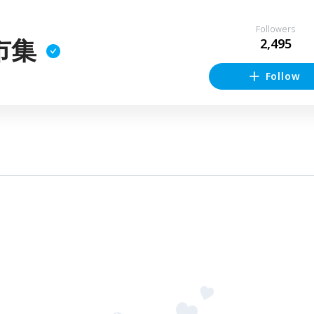
Followers
市集
2,495
Follow