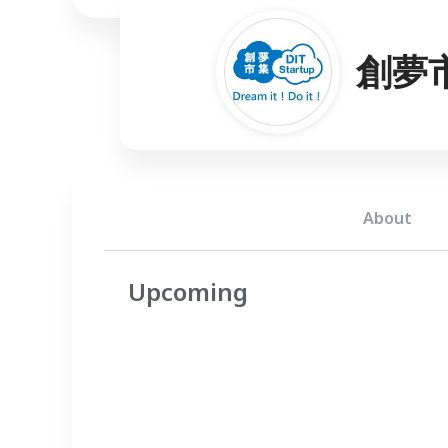
創夢
About
Upcoming