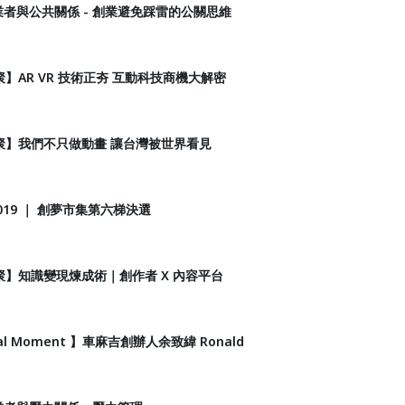
創業者與公共關係 - 創業避免踩雷的公關思維
小聚】AR VR 技術正夯 互動科技商機大解密
位小聚】我們不只做動畫 讓台灣被世界看見
Y 2019 ｜ 創夢市集第六梯決選
位小聚】知識變現煉成術｜創作者 X 內容平台
cal Moment 】車麻吉創辦人余致緯 Ronald