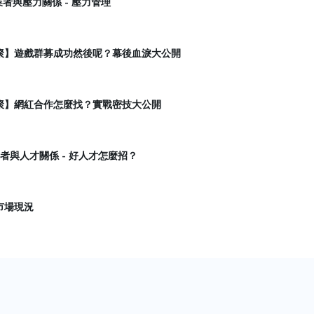
業者與壓力關係 - 壓力管理
數位小聚】遊戲群募成功然後呢？幕後血淚大公開
數位小聚】網紅合作怎麼找？實戰密技大公開
業者與人才關係 - 好人才怎麼招？
之市場現況
師事務所｜公司法修法對新創企業之影響