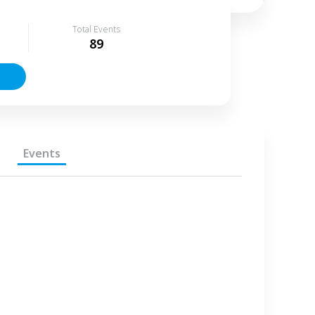
Total Events
89
Events