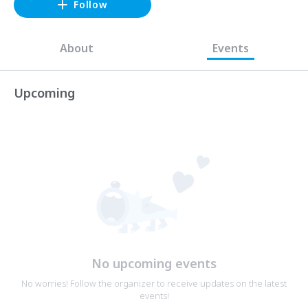
Follow
About
Events
Upcoming
No upcoming events
No worries! Follow the organizer to receive updates on the latest
events!