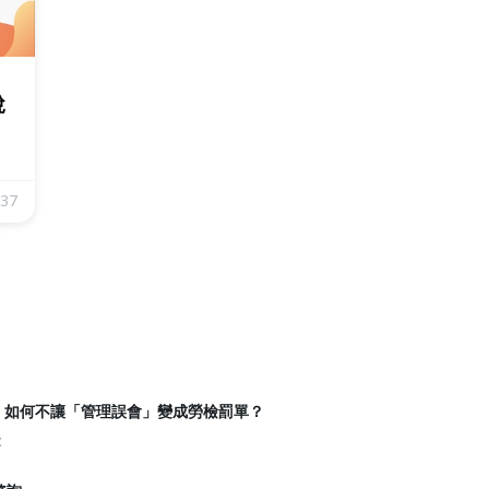
說
37
路，如何不讓「管理誤會」變成勞檢罰單？
t