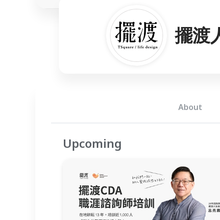
擺渡
About
Upcoming