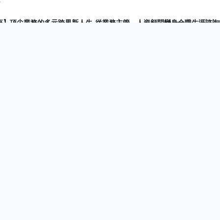
座】頂尖業務的多元跨界新人生-從業務主管、人資顧問變身全職生涯諮詢
費一對一線上職涯諮詢(請務必至平台報名才算成功)
t
發展講座(請務必至平台報名才算成功，此次活動限18-29歲青年)
t
疫情下的當紅志業｜美國CDA國際生涯發展諮詢師｜免費說明會
控的多元宇宙 ］—— 2022年擺渡人生學校年度職涯論壇