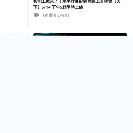
智能工廠來了！ 水手計畫紀錄片線上首映會【天
下】5/14 下午5點準時上線
Online Event
Apr.
29
智慧交通大躍進 聯盟啟航新契機｜第一屆智慧機車
安全論壇
Taipei City
Mar.
31