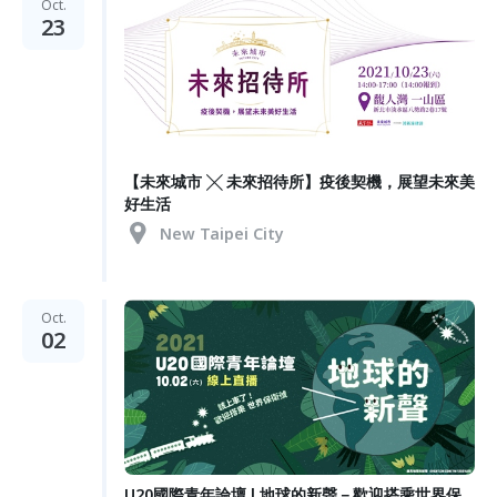
Oct.
23
【未來城市 ╳ 未來招待所】疫後契機，展望未來美
好生活
New Taipei City
Oct.
02
U20國際青年論壇 l 地球的新聲－歡迎搭乘世界保