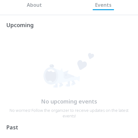
About
Events
Upcoming
No upcoming events
No worries! Follow the organizer to receive updates on the latest
events!
Past