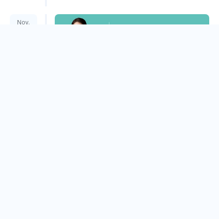
Nov.
13
如果重啟人生，我的不同選擇：潘思璇給妳未來過
更好的建議
Online Event
Nov.
08