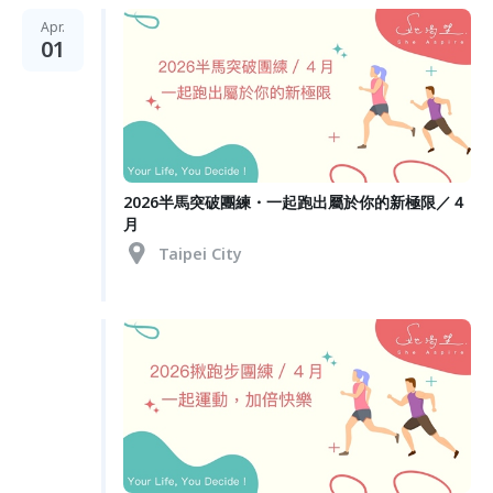
Apr.
01
2026半馬突破團練・一起跑出屬於你的新極限／４
月
Taipei City