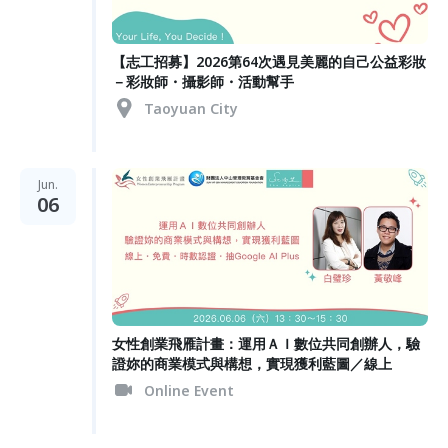
【志工招募】2026第64次遇見美麗的自己公益彩妝
－彩妝師・攝影師・活動幫手
Taoyuan City
Jun.
06
女性創業飛雁計畫：運用ＡＩ數位共同創辦人，驗
證妳的商業模式與構想，實現獲利藍圖／線上
Online Event