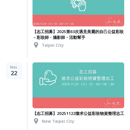
【志工招募】2025第63次遇見美麗的自己公益彩妝
－彩妝師・攝影師・活動幫手
Taipei City
Nov.
22
【志工招募】20251122徵求公益彩妝物資整理志工
New Taipei City