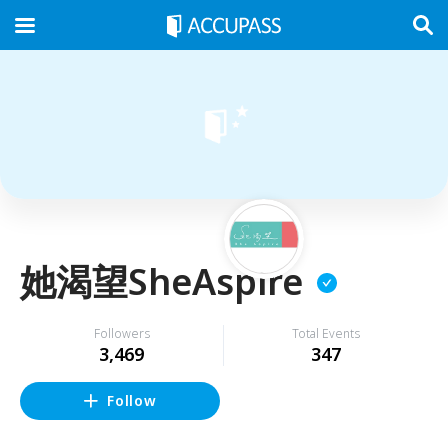
她渴望SheAspire
Followers
Total Events
3,469
347
Follow