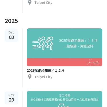
Taipei City
2025
Dec.
03
2025揪跑步團練／１２月
Taipei City
Nov.
29