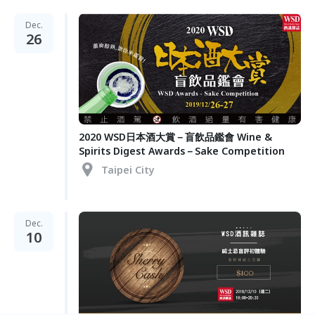
Dec.
26
2020 WSD日本酒大賞－盲飲品鑑會 Wine &
Spirits Digest Awards－Sake Competition
Taipei City
Dec.
10