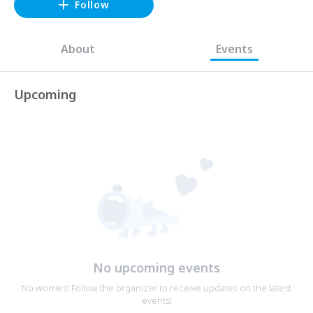
Follow
About
Events
Upcoming
No upcoming events
No worries! Follow the organizer to receive updates on the latest
events!