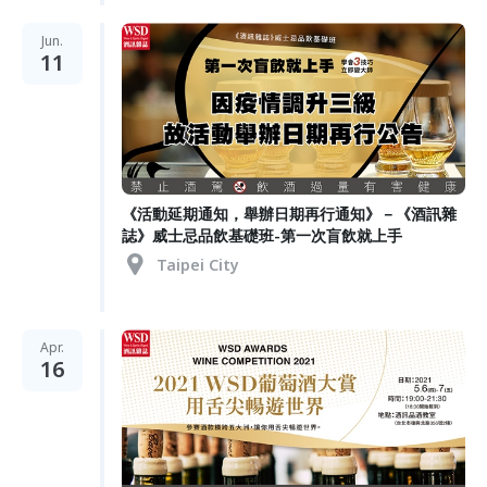
Jun.
11
《活動延期通知，舉辦日期再行通知》－《酒訊雜
誌》威士忌品飲基礎班-第一次盲飲就上手
Taipei City
Apr.
16