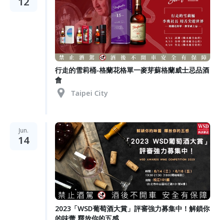
12
行走的雪莉桶-格蘭花格單一麥芽蘇格蘭威士忌品酒
會
Taipei City
Jun.
14
2023「WSD葡萄酒大賞」評審強力募集中！解鎖你
的味蕾 釋放你的五感