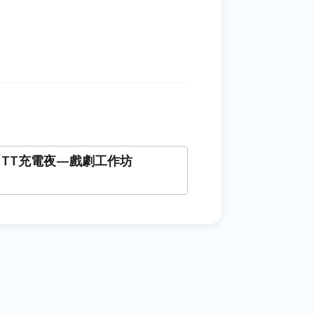
 NTT充電夜—戲劇工作坊