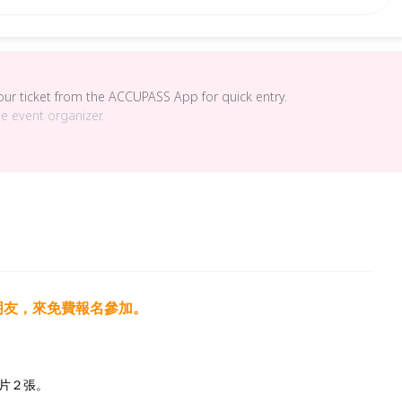
your ticket from the ACCUPASS App for quick entry.
he event organizer.
朋友，來免費報名參加。
片２張。