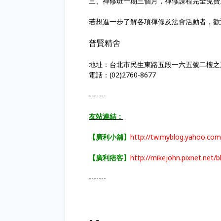
三、禪修班一期三個月，禪修課程完全免費
若想進一步了解各項禪修及法會活動者，歡
普賢精舍
地址：台北市民生東路五段一六五號二樓之
電話：(02)2760-8677
-------
友站連結：
【廣利小舖】
http://tw.myblog.yahoo.com
【廣利痞客】
http://mikejohn.pixnet.net/b
-------