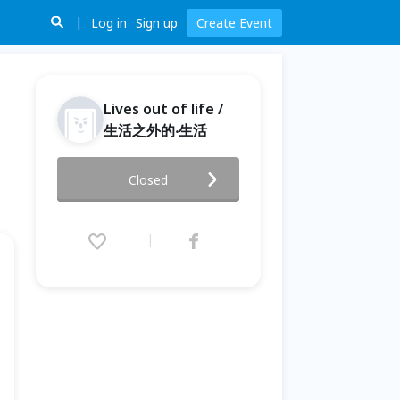
Log in
Sign up
Create Event
Lives out of life /
生活之外的‧生活
FUTURE Film DAY 未來電影日 -
Closed
早春影展 (3/30台北場預約)
2013.03.30 (Sat) 15:00 - 17:30
(GMT+8)