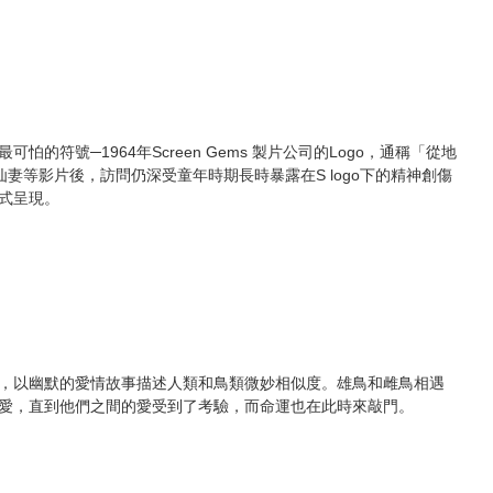
的符號─1964年Screen Gems 製片公司的Logo，通稱「從地
妻等影片後，訪問仍深受童年時期長時暴露在S logo下的精神創傷
式呈現。
，以幽默的愛情故事描述人類和鳥類微妙相似度。雄鳥和雌鳥相遇
愛，直到他們之間的愛受到了考驗，而命運也在此時來敲門。