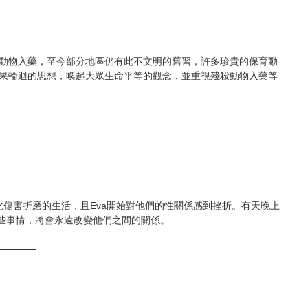
動物入藥，至今部分地區仍有此不文明的舊習，許多珍貴的保育動
果輪迴的思想，喚起大眾生命平等的觀念，並重視殘殺動物入藥等
彼此傷害折磨的生活，且Eva開始對他們的性關係感到挫折。有天晚上
一些事情，將會永遠改變他們之間的關係。
──────