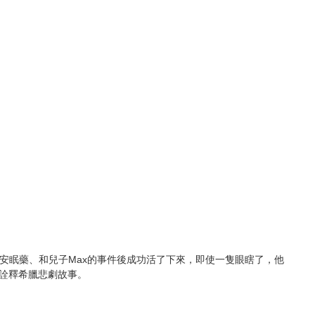
精、安眠藥、和兒子Max的事件後成功活了下來，即使一隻眼瞎了，他
詮釋希臘悲劇故事。