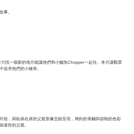
故事。
的家，並努力找一個新的地方能讓他們和小鱷魚Chopper一起住。本片讓觀眾
中追求他們的小確幸。
片段，與臥病在床的父親形像交錯呈現，簡約的筆觸與節制的色彩
病過世的父親。