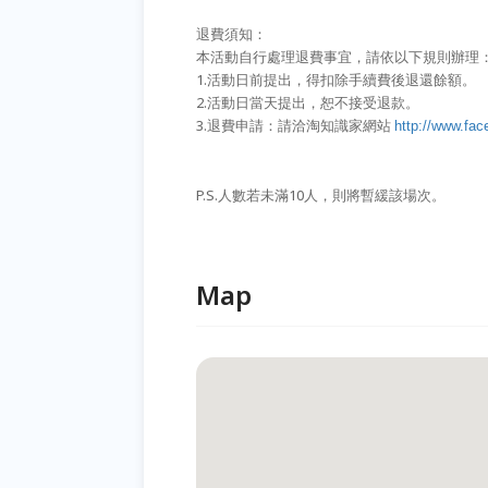
退費須知：
本活動自行處理退費事宜，請依以下規則辦理
1.活動日前提出，得扣除手續費後退還餘額。
2.活動日當天提出，恕不接受退款。
3.退費申請：請洽淘知識家網站
http://www.fa
P.S.人數若未滿10人，則將暫緩該場次。
Map