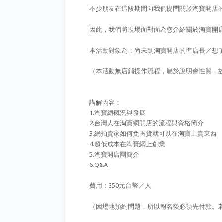
不少朋友在這段期間向我們提問關於淘寶開店
因此，我們將現場面對面為您介紹關於淘寶開
本活動對象為：尚未到淘寶開店的準店長／想
（本活動無店鋪操作流程，屬於說明會性質，
講解內容：
1.淘寶網概況與發展
2.台灣人在淘寶網開店的流程與資格簡介
3.網拍賣家如何免囤貨就可以在淘寶上賣東西
4.超低成本在淘寶網上創業
5.淘寶開店團簡介
6.Q&A
費用：350元台幣／人
（因場地預約問題，所以報名後必須先付款。若