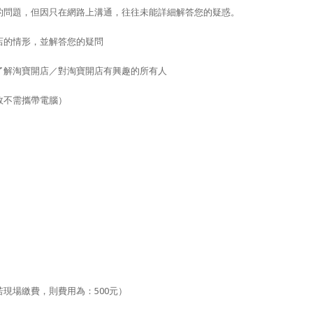
的問題，但因只在網路上溝通，往往未能詳細解答您的疑惑。
店的情形，並解答您的疑問
了解淘寶開店／對淘寶開店有興趣的所有人
故不需攜帶電腦）
現場繳費，則費用為：500元）