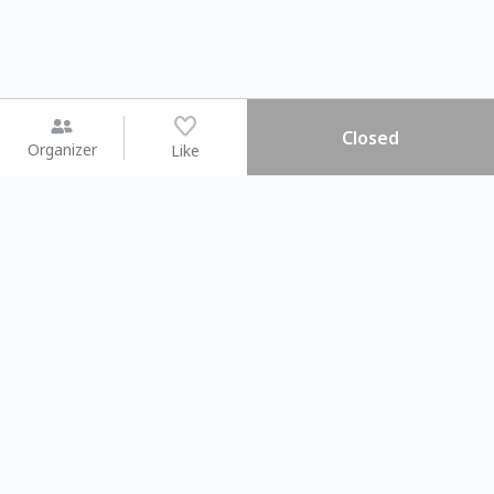
Closed
Organizer
Like
You may like
2026.08.15 (Sat) - 08.22 (Sat)
2026.08.15 (Sat) - 0
【親子手作體驗】哈東派對！
「共織宇宙」
比哈皮、東窩蕊
共織宇宙】 