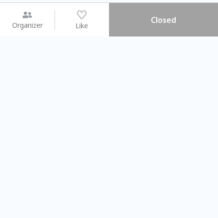
Closed
Organizer
Like
You may like
2026.08.15 (Sat) - 08.22 (Sat)
2026.08.15 (Sat) - 08
【親子手作體驗】哈東派對！
「共織宇宙」
比哈皮、東窩蕊
共織宇宙】 七
Taipei City
New Taipei C
#
歡迎新手
1139
11
#
植物生態瓶