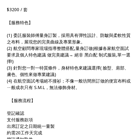
$3200 / 套
【服務特色】
(1) 委託服裝師傅量身訂製，採用具有彈性設計、防皺與柔軟性質
之布料，展現您的完美曲線及專業形象。
(2) 航空顧問專家現場指導整體搭配,量身訂做(根據各家航空面試
要求及個人特色建議 做完美建議→ 絕非 黑白配 制式服裝,單一選
擇!)
(3) 針對您一對一特質條件，身材特色來建議選擇( 臉型、肩部、
膚色、個性來做專業建議)
(4) 在航空面試考場絕不撞衫；不像一般坊間所訂做的便宜布料或
ㄧ般成衣只有 S.M.L，無法修飾身材。
【服務流程】
登記確認
支付服務款項
出席訂定之日期統一量製
約需20工作天完成