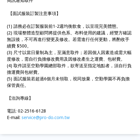
簡訊通知取件
【面試服裝訂製注意事項】
(1) 請務必在訂製服裝前1-2週均衡飲食，以呈現完美體態。
(2) 現場整體造型顧問將提供色系、布料使用的建議，經雙方確認
無誤後，不可再進行變更及修改。若需進行任何更動，將酌收手
續費 $500。
(3) 尺寸以當日量制為主，至滿意取件；若因個人因素造成需大幅
度修改，需自行負擔修改費用及因修改產生之運費、包材費。
(4) 取件請至空勤學園總部取件，欲寄送至指定地點者，須自行負
擔運費與包材費。
(5) 面試服裝若超過6個月未領取，視同放棄，空勤學園不再負擔
保管責任。
【洽詢專線】
電話: 02-2516-6128
E-mail:
service@pro-do.com.tw