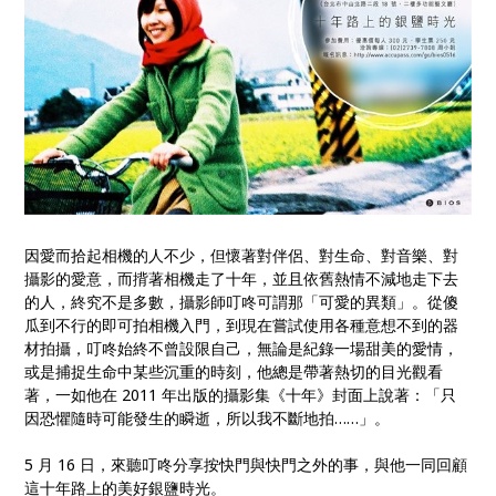
因愛而拾起相機的人不少，但懷著對伴侶、對生命、對音樂、對
攝影的愛意，而揹著相機走了十年，並且依舊熱情不減地走下去
的人，終究不是多數，攝影師叮咚可謂那「可愛的異類」。從傻
瓜到不行的即可拍相機入門，到現在嘗試使用各種意想不到的器
材拍攝，叮咚始終不曾設限自己，無論是紀錄一場甜美的愛情，
或是捕捉生命中某些沉重的時刻，他總是帶著熱切的目光觀看
著，一如他在 2011 年出版的攝影集《十年》封面上說著：「只
因恐懼隨時可能發生的瞬逝，所以我不斷地拍……」。
5 月 16 日，來聽叮咚分享按快門與快門之外的事，與他一同回顧
這十年路上的美好銀鹽時光。