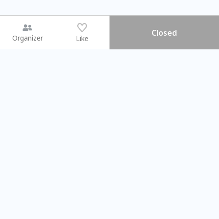
Closed
Organizer
Like
You may like
2026.08.15 (Sat) - 08.22 (Sat)
2026.08.15 (Sat) - 08
【親子手作體驗】哈東派對！
「共織宇宙」
比哈皮、東窩蕊
共織宇宙】 七
Taipei City
New Taipei C