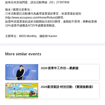
如有任何其他問題，請洽活動專線（02）27397808
報名 / 購票注意事項：
◎本活動委託活動通代為處理退票退款事宜，依退票退款規則
(http://www.accupass.com/Home/Refund)辦理。
如需申請退票退款請於活動開始日前8日辦理，逾期恕不受理；將酌收票價
10%退票手續費及NT25手續費發票郵資。
主辦單位：BIOS Monthly、攝影師 Karren
More similar events
2026 後青年工作坊—戲劇篇
2026童演童語 特別活動-《實踐遊戲場》