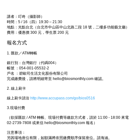
講者：叮咚（攝影師）
時間：5 / 16（四）19:30 – 21:30
地點：光點台北（台北市中山區中山北路二段 18 號，二樓多功能藝文廳）
費用：優惠價 300 元，學生票 200 元
報名方式
1. 匯款／ATM轉帳
銀行別：台灣銀行（代碼004）
帳號 ：054-001-05532-2
戶名 ：碧歐司生活文化股份有限公司
完成繳費後，請將明細寄至 hello@biosmonthly.com 確認。
2. 線上刷卡
線上刷卡請洽
http://www.accupass.com/go/bios0516
3.現場付費
（欲採匯款 / ATM 轉帳、現場付費等繳款方式者，請於 11:00 - 18:00 來電
02-2739-7808 或來信 hello@biosmonthly.com 報名）
注意事項：
另因場地座位有限，如額滿將依照繳費順序保留座位。請海涵。