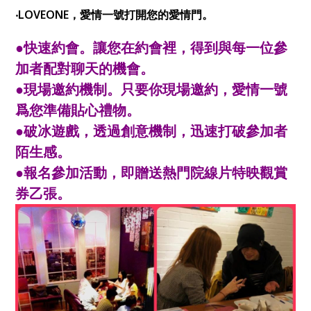
‧LOVEONE，愛情一號打開您的愛情門。
●快速約會。讓您在約會裡，得到與每一位參
加者配對聊天的機會。
●現場邀約機制。只要你現場邀約，愛情一號
爲您準備貼心禮物。
●破冰遊戲，透過創意機制，迅速打破參加者
陌生感。
●報名參加活動，即贈送熱門院線片特映觀賞
券乙張。