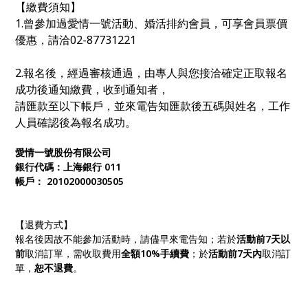
【繳費須知】
1.曾參加過愛情一號活動、婚活排約會員，可享會員票價
優惠，請洽02-87731221
2.報名後，經過審核通過，由專人與您接洽確定正取報名
成功後通知繳費，收到通知者，
請匯款至以下帳戶，並來電告知匯款後五碼與姓名，工作
人員確認後為報名成功。
愛情一號股份有限公司
銀行代碼：上海銀行 011
帳戶： 20102000030505
【退費方式】
報名後因故不能參加活動時，請儘早來電告知；若於
活動前
7
天以
前
取消訂單，需收取費用
全額
10%
手續費
；於
活動
前
7
天內
取消訂
單，
恕不退費
。